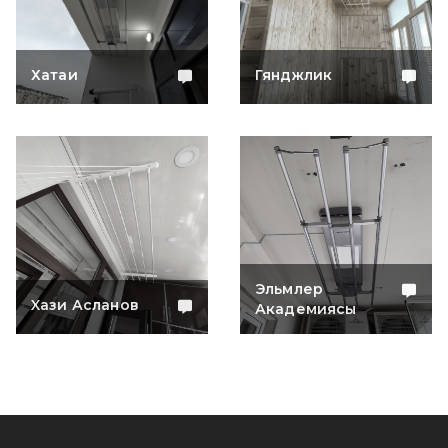
Хатаи
Гянджлик
Эльмлер
Xaзи Асланов
Академиясы